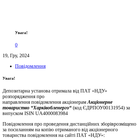
Увага!
0
19, Гру, 2024
Повідомлення
Увага!
Депозитарна установа отримала від ПАТ «НДУ»
розпорядження про
направлення повідомлення акціонерам
Акціонерне
товариство “Х
арківобленерго
“
(код ЄДРПОУ00131954) за
випуском ISIN UA4000083984
Повідомлення про проведення дистанційних зборіврозміщено
за посиланням на копію отриманого від акціонерного
товариства повідомлення на сайті ПАТ «НДУ»: