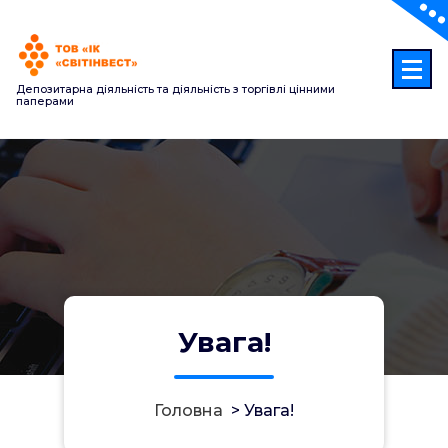
Перейти
до
контенту
Депозитарна діяльність та діяльність з торгівлі цінними
паперами
Увага!
Головна
>
Увага!