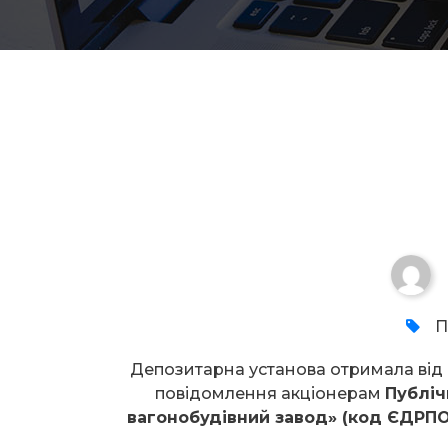
Увага!
П
Депозитарна установа отримала ві
повідомлення акціонерам
Публіч
вагонобудівний завод» (код ЄДРПО