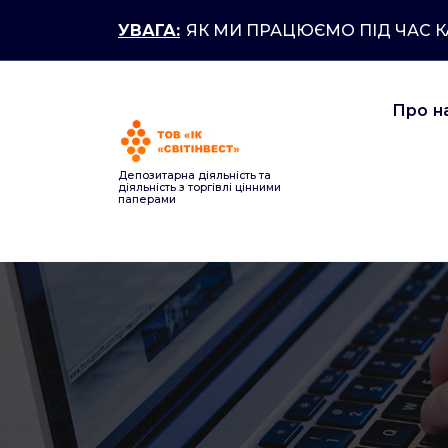
Перейти
УВАГА:
ЯК МИ ПРАЦЮЄМО ПІД ЧАС 
до
контенту
Про н
Депозитарна діяльність та
діяльність з торгівлі цінними
паперами