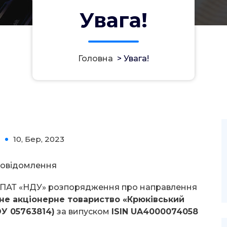
Увага!
Головна
>
Увага!
10, Бер, 2023
0
овідомлення
д ПАТ «НДУ» розпорядження про направлення
не акціонерне товариство «Крюківський
У 05763814)
за випуском
ISIN UA4000074058