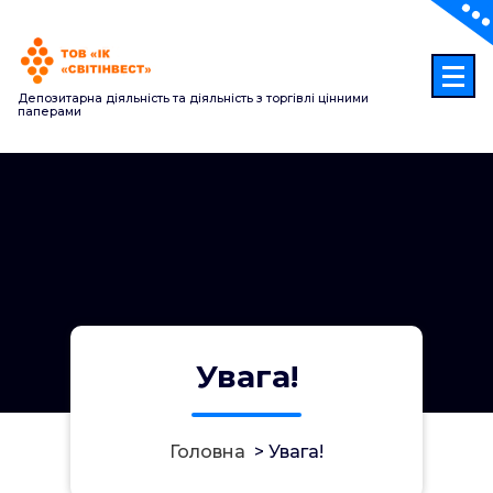
Перейти
до
контенту
Депозитарна діяльність та діяльність з торгівлі цінними
паперами
Увага!
Головна
>
Увага!