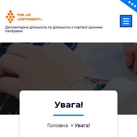
Перейти
до
контенту
Депозитарна діяльність та діяльність з торгівлі цінними
паперами
Увага!
Головна
>
Увага!