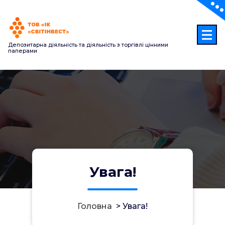
Перейти
до
контенту
Депозитарна діяльність та діяльність з торгівлі цінними
паперами
Увага!
Головна
>
Увага!