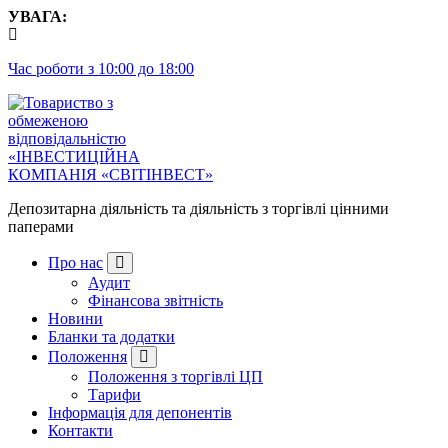
Перейти
УВАГА:
до
контенту
Час роботи з 10:00 до 18:00
Депозитарна діяльність та діяльність з торгівлі цінними
паперами
Про нас
Аудит
Фінансова звітність
Новини
Бланки та додатки
Положення
Положення з торгівлі ЦП
Тарифи
Інформація для депонентів
Контакти