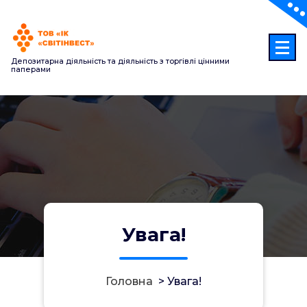
Перейти
до
контенту
Депозитарна діяльність та діяльність з торгівлі цінними
паперами
Увага!
Головна
>
Увага!