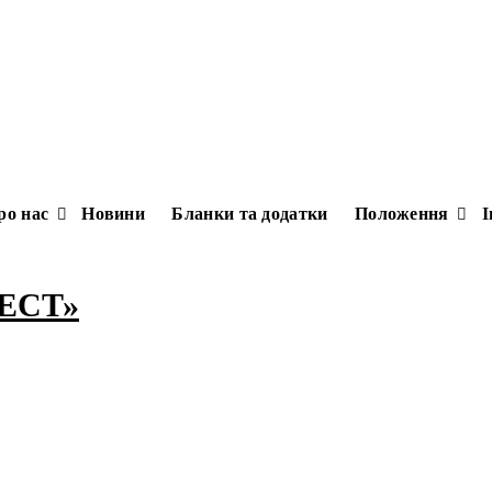
ро нас
Новини
Бланки та додатки
Положення
І