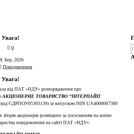
Увага!
П
П
0
А
9, Бер, 2026
Повідомлення
Увага!
мала від ПАТ «НДУ» розпорядження про
м
АКЦІОНЕРНЕ ТОВАРИСТВО “ІНТЕРПАЙП
(код ЄДРПОУ05393139) за випуском ISIN UA4000067300
 зборів акціонерів розміщено за посиланням на копію
вариства повідомлення на сайті ПАТ «НДУ»: