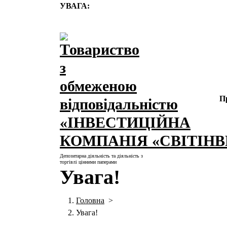
Перейти
УВАГА:
до
контенту
П
Депозитарна діяльність та діяльність з
торгівлі цінними паперами
Увага!
Головна
>
Увага!