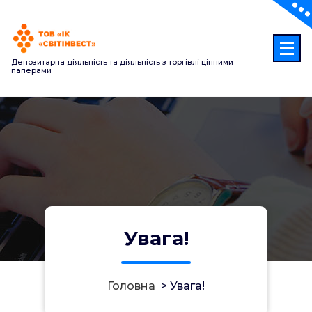
Перейти
до
контенту
Депозитарна діяльність та діяльність з торгівлі цінними
паперами
Увага!
Головна
>
Увага!