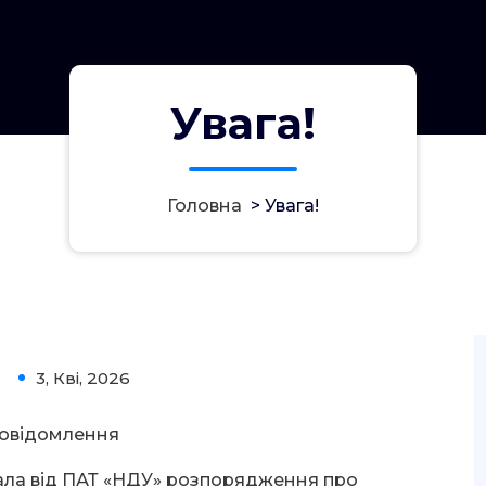
Увага!
Головна
>
Увага!
3, Кві, 2026
0
овідомлення
ала від ПАТ «НДУ» розпорядження про