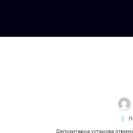
Увага!
П
Депозитарна установа отрим