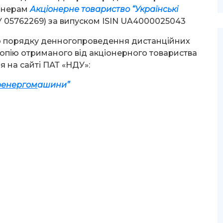
іонерам
Акціонерне товариство “Українські
 05762269) за випуском ISIN UA4000025043
о порядку денногопроведення дистанційних
опію отриманого від акціонерного товариства
 на сайті ПАТ «НДУ»:
ренергом
а
шини”