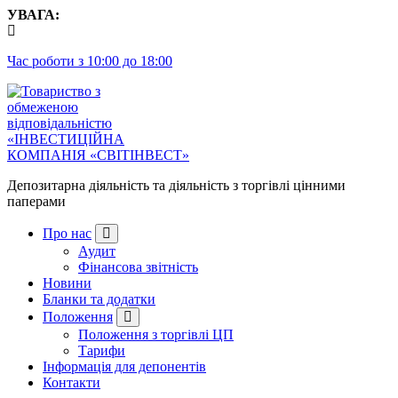
Перейти
УВАГА:
до
контенту
Час роботи з 10:00 до 18:00
Депозитарна діяльність та діяльність з торгівлі цінними
паперами
Про нас
Аудит
Фінансова звітність
Новини
Бланки та додатки
Положення
Положення з торгівлі ЦП
Тарифи
Інформація для депонентів
Контакти