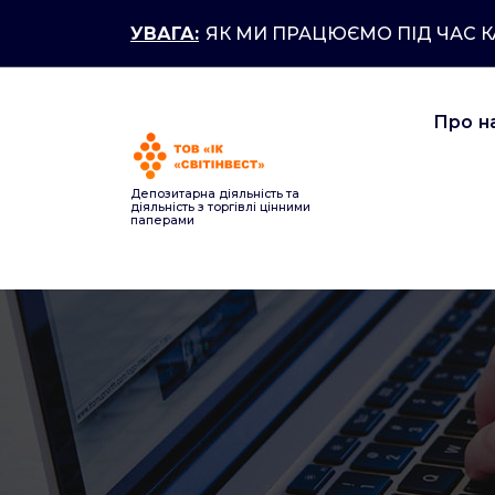
Перейти
УВАГА:
ЯК МИ ПРАЦЮЄМО ПІД ЧАС 
до
контенту
Про н
Депозитарна діяльність та
діяльність з торгівлі цінними
паперами